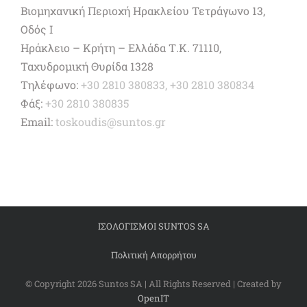
Βιομηχανική Περιοχή Ηρακλείου Τετράγωνο 13,
Οδός Ι
Ηράκλειο – Κρήτη – Ελλάδα Τ.Κ. 71110,
Ταχυδρομική Θυρίδα 1328
Τηλέφωνο:
+30 2810 380833, +30 2810 380834
Φάξ:
+30 2810 380835
Email:
toskoudis@suntos.gr
ΙΣΟΛΟΓΙΣΜΟΙ SUNTOS SA
Πολιτική Απορρήτου
© Copyright
2026 Suntos SA | All Rights Reserved | Created by
OpenIT