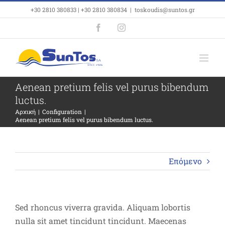
Μετάβαση
+30 2810 380833 | +30 2810 380834
|
toskoudis@suntos.gr
στο
Facebook
Instagram
περιεχόμενο
Aenean pretium felis vel purus bibendum
luctus.
Αρχική
Configuration
Aenean pretium felis vel purus bibendum luctus.
Επόμενο
Sed rhoncus viverra gravida. Aliquam lobortis
nulla sit amet tincidunt tincidunt. Maecenas