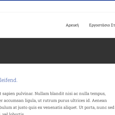
Αρχική
Εργοστάσιο Σ
eifend.
t sapien pulvinar. Nullam blandit nisi ac nulla tempus,
er accumsan ligula, ut rutrum purus ultrices id. Aenean
ibulum at justo quis ex venenatis aliquet. Ut porta, nunc sed
vel lobortis