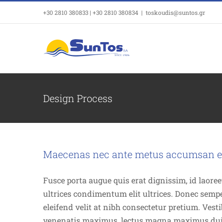
Μετάβαση
+30 2810 380833 | +30 2810 380834
|
toskoudis@suntos.gr
στο
περιεχόμενο
Design Process
Maecenas nec ante metus accumsan el
Fusce porta augue quis erat dignissim, id laoree
ultrices condimentum elit ultrices. Donec semp
eleifend velit at nibh consectetur pretium. Vest
venenatis maximus, lectus magna maximus dui, 